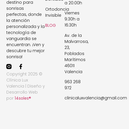
destino para
a 20:00h
sonrisas
Ortodoncia
Viernes
perfectas, donde
Invisible
9:30h a
la atención
16:30h
BLOG
personalizada y la
tecnología de
Av. de la
vanguardia se
Malvarrosa,
encuentran. ¡Ven y
23,
descubre tu mejor
Poblados
sonrisa!
Marítimos
46011
Valencia
Copyright 2025 ©
Clínica Lux
963 268
Valencia | Diseño y
972
Desarrollo Web
clinicaluxvalencia@gmail.com
por
14soles®