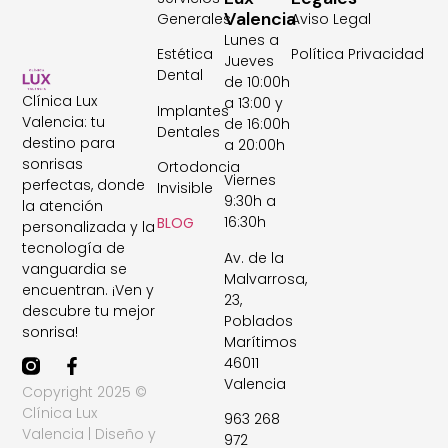
Valencia
Generales
Aviso Legal
Lunes a
Estética
Política Privacidad
Jueves
Dental
de 10:00h
Clínica Lux
a 13:00 y
Implantes
Valencia: tu
de 16:00h
Dentales
destino para
a 20:00h
sonrisas
Ortodoncia
Viernes
perfectas, donde
Invisible
9:30h a
la atención
16:30h
BLOG
personalizada y la
tecnología de
Av. de la
vanguardia se
Malvarrosa,
encuentran. ¡Ven y
23,
descubre tu mejor
Poblados
sonrisa!
Marítimos
46011
Valencia
Copyright 2025 ©
Clínica Lux
963 268
Valencia | Diseño y
972