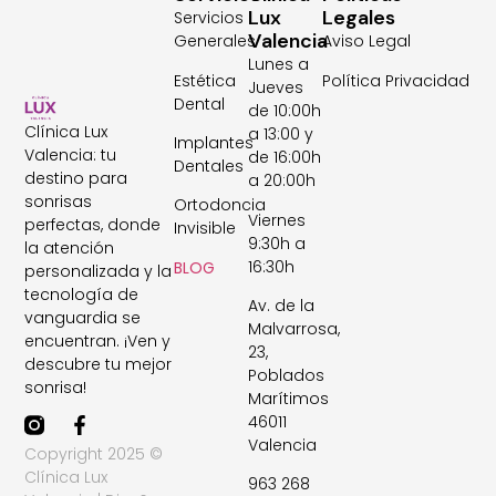
Lux
Legales
Servicios
Valencia
Generales
Aviso Legal
Lunes a
Estética
Política Privacidad
Jueves
Dental
de 10:00h
Clínica Lux
a 13:00 y
Implantes
Valencia: tu
de 16:00h
Dentales
destino para
a 20:00h
sonrisas
Ortodoncia
Viernes
perfectas, donde
Invisible
9:30h a
la atención
16:30h
BLOG
personalizada y la
tecnología de
Av. de la
vanguardia se
Malvarrosa,
encuentran. ¡Ven y
23,
descubre tu mejor
Poblados
sonrisa!
Marítimos
46011
Valencia
Copyright 2025 ©
Clínica Lux
963 268