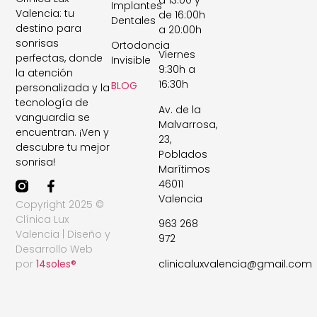
a 13:00 y
Implantes
Valencia: tu
de 16:00h
Dentales
destino para
a 20:00h
sonrisas
Ortodoncia
Viernes
perfectas, donde
Invisible
9:30h a
la atención
16:30h
BLOG
personalizada y la
tecnología de
Av. de la
vanguardia se
Malvarrosa,
encuentran. ¡Ven y
23,
descubre tu mejor
Poblados
sonrisa!
Marítimos
46011
Valencia
Copyright 2025 ©
Clínica Lux
963 268
Valencia | Diseño y
972
Desarrollo Web
clinicaluxvalencia@gmail.com
por
14soles®