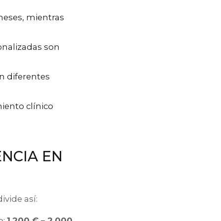
meses, mientras
onalizadas son
n diferentes
miento clínico
ENCIA EN
ivide así:
o:
1.200 € – 2.000