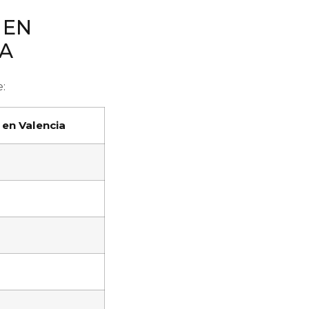
 EN
VA
:
 en Valencia