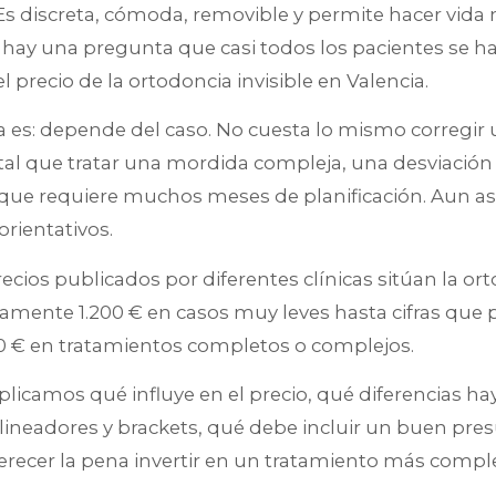
. Es discreta, cómoda, removible y permite hacer vida
 hay una pregunta que casi todos los pacientes se h
l precio de la ortodoncia invisible en Valencia.
a es: depende del caso. No cuesta lo mismo corregi
al que tratar una mordida compleja, una desviación 
que requiere muchos meses de planificación. Aun as
orientativos.
recios publicados por diferentes clínicas sitúan la ort
mente 1.200 € en casos muy leves hasta cifras que
00 € en tratamientos completos o complejos.
plicamos qué influye en el precio, qué diferencias hay
lineadores y brackets, qué debe incluir un buen pre
ecer la pena invertir en un tratamiento más comple