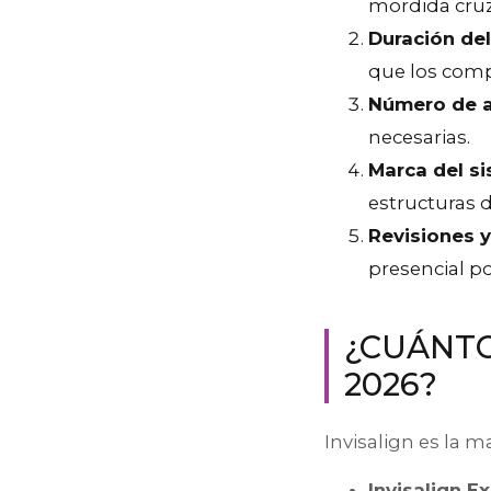
mordida cruz
Duración del
que los comp
Número de a
necesarias.
Marca del si
estructuras d
Revisiones 
presencial po
¿CUÁNTO
2026?
Invisalign es la m
Invisalign Ex