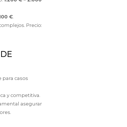
.100 €
.
omplejos. Precio:
 DE
e para casos
a y competitiva.
damental asegurar
ores.