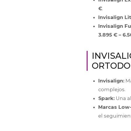
€
.
Invisalign Lit
Invisalign F
3.895 € – 6.
INVISAL
ORTODON
Invisalign:
Má
complejos.
Spark:
Una al
Marcas Low-
el seguimien