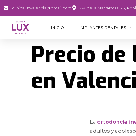
clinicaluxvalencia@gmail.com
Av. de la Malvarrosa, 23, Po
INICIO
IMPLANTES DENTALES
Precio de 
en Valenci
La
ortodoncia inv
adultos y adolesce