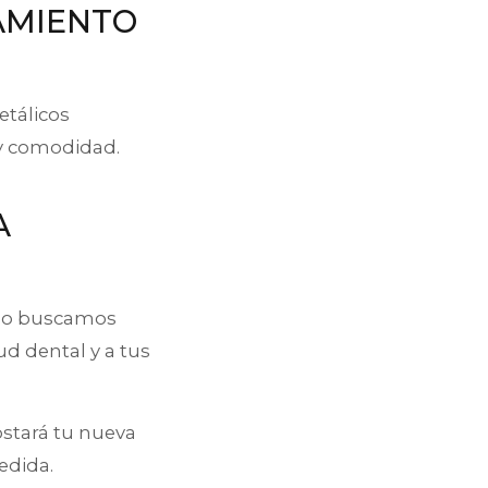
TAMIENTO
etálicos
 y comodidad.
A
 No buscamos
ud dental y a tus
ostará tu nueva
edida.