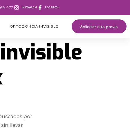
268 972
INSTAGRAM
FACEBOOK
ORTODONCIA INVISIBLE
Solicitar cita previa
invisible
x
 buscadas por
sin llevar