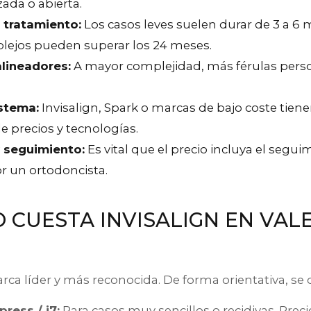
ada o abierta.
 tratamiento:
Los casos leves suelen durar de 3 a 6 
lejos pueden superar los 24 meses.
lineadores:
A mayor complejidad, más férulas pers
stema:
Invisalign, Spark o marcas de bajo coste tiene
e precios y tecnologías.
y seguimiento:
Es vital que el precio incluya el segui
r un ortodoncista.
 CUESTA INVISALIGN EN VAL
arca líder y más reconocida. De forma orientativa, se d
press / i7:
Para casos muy sencillos o recidivas. Preci