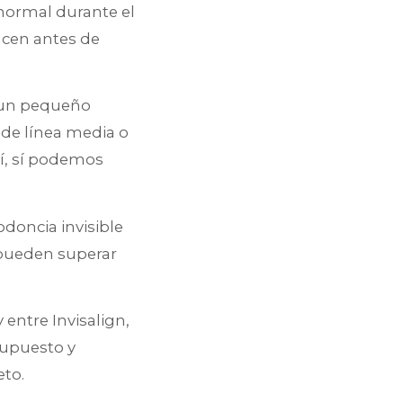
 normal durante el
acen antes de
r un pequeño
de línea media o
í, sí podemos
odoncia invisible
 pueden superar
 entre Invisalign,
supuesto y
to.