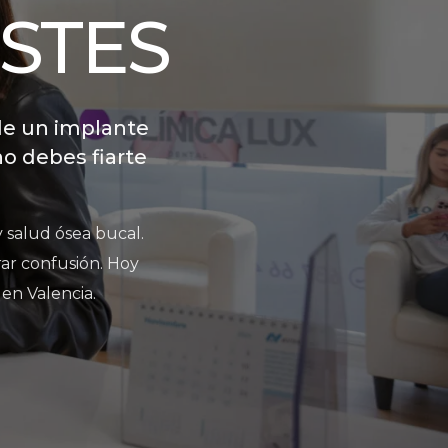
STES
de un implante
o debes fiarte
 salud ósea bucal.
rar confusión. Hoy
en Valencia.