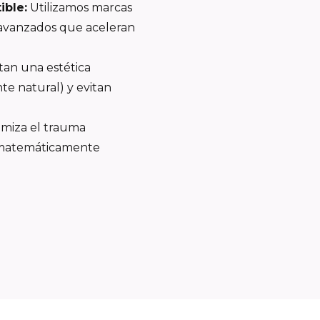
ible:
Utilizamos marcas
e avanzados que aceleran
an una estética
te natural) y evitan
miza el trauma
n matemáticamente