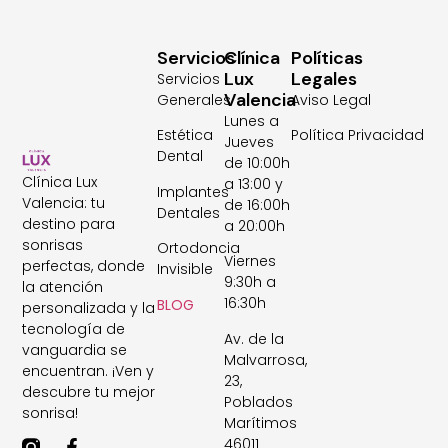
Servicios
Clínica
Políticas
Lux
Legales
Servicios
Valencia
Generales
Aviso Legal
Lunes a
Estética
Política Privacidad
Jueves
Dental
de 10:00h
Clínica Lux
a 13:00 y
Implantes
Valencia: tu
de 16:00h
Dentales
destino para
a 20:00h
sonrisas
Ortodoncia
Viernes
perfectas, donde
Invisible
9:30h a
la atención
16:30h
BLOG
personalizada y la
tecnología de
Av. de la
vanguardia se
Malvarrosa,
encuentran. ¡Ven y
23,
descubre tu mejor
Poblados
sonrisa!
Marítimos
46011