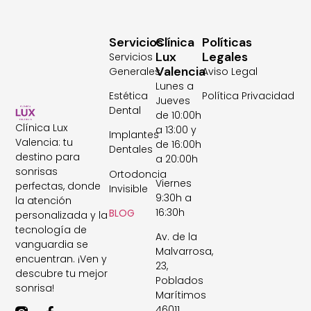
Servicios
Clínica
Políticas
Lux
Legales
Servicios
Valencia
Generales
Aviso Legal
Lunes a
Estética
Política Privacidad
Jueves
Dental
de 10:00h
Clínica Lux
a 13:00 y
Implantes
Valencia: tu
de 16:00h
Dentales
destino para
a 20:00h
sonrisas
Ortodoncia
Viernes
perfectas, donde
Invisible
9:30h a
la atención
16:30h
BLOG
personalizada y la
tecnología de
Av. de la
vanguardia se
Malvarrosa,
encuentran. ¡Ven y
23,
descubre tu mejor
Poblados
sonrisa!
Marítimos
46011