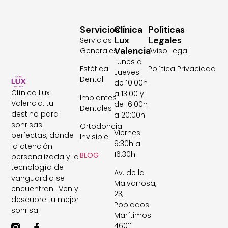
Servicios
Clínica
Políticas
Lux
Legales
Servicios
Valencia
Generales
Aviso Legal
Lunes a
Estética
Política Privacidad
Jueves
Dental
de 10:00h
Clínica Lux
a 13:00 y
Implantes
Valencia: tu
de 16:00h
Dentales
destino para
a 20:00h
sonrisas
Ortodoncia
Viernes
perfectas, donde
Invisible
9:30h a
la atención
16:30h
BLOG
personalizada y la
tecnología de
Av. de la
vanguardia se
Malvarrosa,
encuentran. ¡Ven y
23,
descubre tu mejor
Poblados
sonrisa!
Marítimos
46011